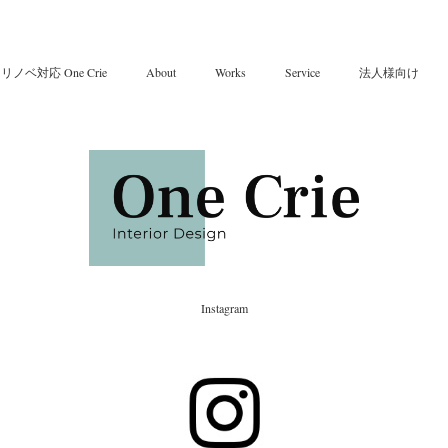
対応 One Crie
About
Works
Service
法人様向け
Instagram