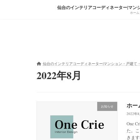
コ
ナ
仙台のインテリアコーディネーター|マンショ
ン
ビ
ホーム
テ
ゲ
ン
ー
ツ
シ
へ
ョ
ス
ン
キ
に
ッ
移
仙台のインテリアコーディネーター|マンション・戸建て・リノベ
プ
動
2022年8月
ホー
お知らせ
2022年
One
た。こ
きます